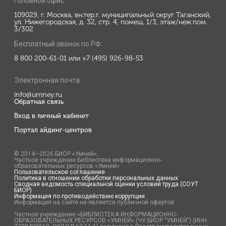
Головной офис:
109029, г. Москва, вн.тер.г. муниципальный округ Таганский,
ул. Нижегородская, д. 32, стр. 4, помещ. 1/3, этаж/неж.пом.
3/302
Бесплатный звонок по РФ:
8 800 200-61-01 или +7 (495) 926-98-53
Электронная почта:
info@umney.ru
Обратная связь
Вход в личный кабинет
Портал айдинг-центров
© 2014—2026 БИОР «Умней»,
Частное учреждение Библиотека информационно-
образовательных ресурсов «Умней»
Пользовательское соглашение
Политика в отношении обработки персональных данных
Сводная ведомость специальной оценки условий труда (СОУТ
БИОР)
Информация по противодействию коррупции
Информация на сайте не является публичной офертой
Частное учреждение «БИБЛИОТЕКА ИНФОРМАЦИОННО-
ОБРАЗОВАТЕЛЬНЫХ РЕСУРСОВ «УМНЕЙ» (ЧУ БИОР "УМНЕЙ") (ИНН