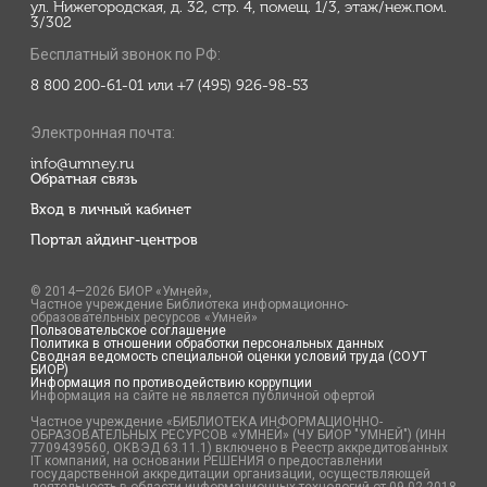
ул. Нижегородская, д. 32, стр. 4, помещ. 1/3, этаж/неж.пом.
3/302
Бесплатный звонок по РФ:
8 800 200-61-01 или +7 (495) 926-98-53
Электронная почта:
info@umney.ru
Обратная связь
Вход в личный кабинет
Портал айдинг-центров
© 2014—2026 БИОР «Умней»,
Частное учреждение Библиотека информационно-
образовательных ресурсов «Умней»
Пользовательское соглашение
Политика в отношении обработки персональных данных
Сводная ведомость специальной оценки условий труда (СОУТ
БИОР)
Информация по противодействию коррупции
Информация на сайте не является публичной офертой
Частное учреждение «БИБЛИОТЕКА ИНФОРМАЦИОННО-
ОБРАЗОВАТЕЛЬНЫХ РЕСУРСОВ «УМНЕЙ» (ЧУ БИОР "УМНЕЙ") (ИНН
7709439560, ОКВЭД 63.11.1) включено в Реестр аккредитованных
IT компаний, на основании РЕШЕНИЯ о предоставлении
государственной аккредитации организации, осуществляющей