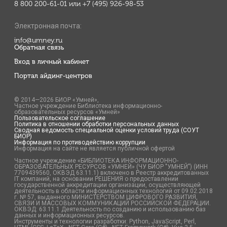
8 800 200-61-01 или +7 (495) 926-98-53
Электронная почта:
info@umney.ru
Обратная связь
Вход в личный кабинет
Портал айдинг-центров
© 2014—2026 БИОР «Умней»,
Частное учреждение Библиотека информационно-
образовательных ресурсов «Умней»
Пользовательское соглашение
Политика в отношении обработки персональных данных
Сводная ведомость специальной оценки условий труда (СОУТ
БИОР)
Информация по противодействию коррупции
Информация на сайте не является публичной офертой
Частное учреждение «БИБЛИОТЕКА ИНФОРМАЦИОННО-
ОБРАЗОВАТЕЛЬНЫХ РЕСУРСОВ «УМНЕЙ» (ЧУ БИОР "УМНЕЙ") (ИНН
7709439560, ОКВЭД 63.11.1) включено в Реестр аккредитованных
IT компаний, на основании РЕШЕНИЯ о предоставлении
государственной аккредитации организации, осуществляющей
деятельность в области информационных технологий от 09.02.2018
г. № 57, выданного МИНИСТЕРСТВОМ ЦИФРОВОГО РАЗВИТИЯ,
СВЯЗИ И МАССОВЫХ КОММУНИКАЦИЙ РОССИЙСКОЙ ФЕДЕРАЦИИ.
ОКВЭД: 63.11.1 Деятельность по созданию и использованию баз
данных и информационных ресурсов.
Инструменты и технологии разработки: Python, JavaScript, Perl,