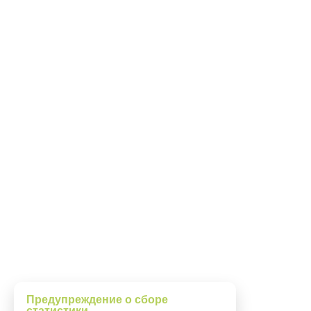
info@umney.ru
Программа для ЭВМ «Информацио
Предупреждение о сборе
управления образовательным про
статистики