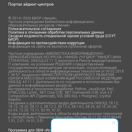
Портал айдинг-центров
© 2014—2026 БИОР «Умней»,
Частное учреждение Библиотека информационно-
образовательных ресурсов «Умней»
Пользовательское соглашение
Политика в отношении обработки персональных данных
Сводная ведомость специальной оценки условий труда (СОУТ
БИОР)
Информация по противодействию коррупции
Информация на сайте не является публичной офертой
Частное учреждение «БИБЛИОТЕКА ИНФОРМАЦИОННО-
ОБРАЗОВАТЕЛЬНЫХ РЕСУРСОВ «УМНЕЙ» (ЧУ БИОР "УМНЕЙ") (ИНН
7709439560, ОКВЭД 63.11.1) включено в Реестр аккредитованных
IT компаний, на основании РЕШЕНИЯ о предоставлении
государственной аккредитации организации, осуществляющей
деятельность в области информационных технологий от 09.02.2018
г. № 57, выданного МИНИСТЕРСТВОМ ЦИФРОВОГО РАЗВИТИЯ,
СВЯЗИ И МАССОВЫХ КОММУНИКАЦИЙ РОССИЙСКОЙ ФЕДЕРАЦИИ.
ОКВЭД: 63.11.1 Деятельность по созданию и использованию баз
данных и информационных ресурсов.
Инструменты и технологии разработки: Python, JavaScript, Perl,
HTML/CSS, LaTeX, .NET Core (C#), .NET Framework (C#), Vue 3.5
Composition API (TypeScript), SQL (MS SQL + Postgres), Crystal
Reports
Сведения о дополнительных видах деятельности ОКВЭД: 18.12,
18.13, 18.20, 58.11.2, 58.12.2, 58.13.2, 58.14.2, 58.29, 60.10, 60.20,
62.09, 72.20, 73.11, 82.99, 91.01.
Коды видов деятельности в области информационных технологий
в соответствии с Приказом Минцифры России от 11.05.2023 №449:
1.01, 2.01, 16.01, 3.01
Программа для ЭВМ «Информационная технология. Программа