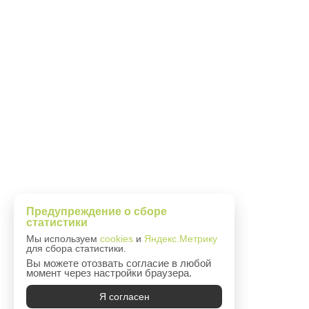
Программа для ЭВМ «Информацио
Предупреждение о сборе
управления образовательным про
статистики
Едином реестре российского про
Мы используем
cookies
и
Яндекс.Метрику
машин и баз данных
https://reestr
для сбора статистики.
№9134 произведена на основании
Вы можете отозвать согласие в любой
развития, связи и массовых ком
момент через настройки браузера.
16.02.2021 №84
Я согласен