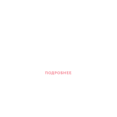
ВЫБРАТЬ ДРУГОЕ
ПОДРОБНЕЕ
БУДУЩАЯ СПЕЦИАЛЬНОСТЬ ПО
НАПРАВЛЕНИЮ «ПСИХОЛОГИЯ»:
ПСИХОЛОГ
Профиль подготовки:
Консультативная психология