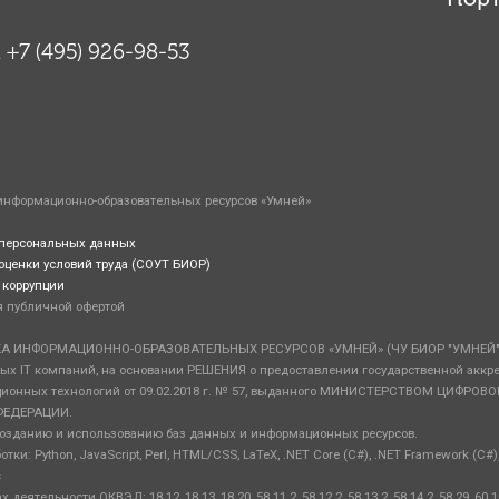
 +7 (495) 926-98-53
информационно-образовательных ресурсов «Умней»
 персональных данных
оценки условий труда (СОУТ БИОР)
 коррупции
я публичной офертой
КА ИНФОРМАЦИОННО-ОБРАЗОВАТЕЛЬНЫХ РЕСУРСОВ «УМНЕЙ» (ЧУ БИОР "УМНЕЙ") (И
ных IT компаний, на основании РЕШЕНИЯ о предоставлении государственной аккр
ационных технологий от 09.02.2018 г. № 57, выданного МИНИСТЕРСТВОМ ЦИФРО
ЕДЕРАЦИИ.
 созданию и использованию баз данных и информационных ресурсов.
и: Python, JavaScript, Perl, HTML/CSS, LaTeX, .NET Core (C#), .NET Framework (C#), 
s
ельности ОКВЭД: 18.12, 18.13, 18.20, 58.11.2, 58.12.2, 58.13.2, 58.14.2, 58.29, 60.10, 6