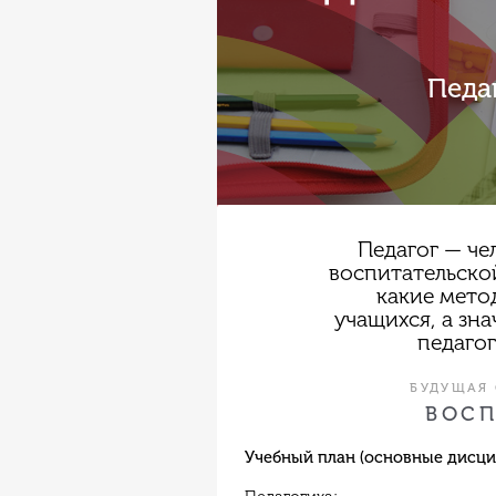
Педа
Педагог — че
воспитательской
какие мето
учащихся, а зн
педагог
БУДУЩАЯ
ВОСП
Учебный план (основные дисци