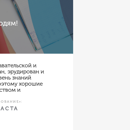
юдям!
авательской и
ан, эрудирован и
вень знаний
поэтому хорошие
еством и
ОВАНИЕ»:
РАСТА