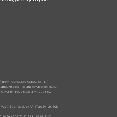
НН 7709439560, ОКВЭД 63.11.1)
едитации организации, осуществляющей
ВОГО РАЗВИТИЯ, СВЯЗИ И МАССОВЫХ
Vue 3.5 Composition API (TypeScript), SQL
0.20, 62.09, 72.20, 73.11, 82.99, 91.01.